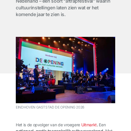
Nederland – een soort “aftrapfestival” waarin
cultuurinstellingen laten zien wat er het
komende jaar te zien is.
EINDHOVEN GASTSTAD DE OPENING 2026
Het is de opvolger van de vroegere
Uitmarkt
.
Een
nationaal, gratis toegankelijk cultuurweekend.
Met