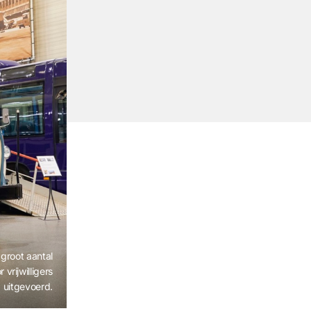
 groot aantal
vrijwilligers
uitgevoerd.