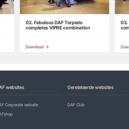
02. Fabulous DAF Torpedo
03.
completes VIPRE combination
com
Download
Dow
AF websites
Gerelateerde websites
AF Corporate website
DAF Club
AFshop