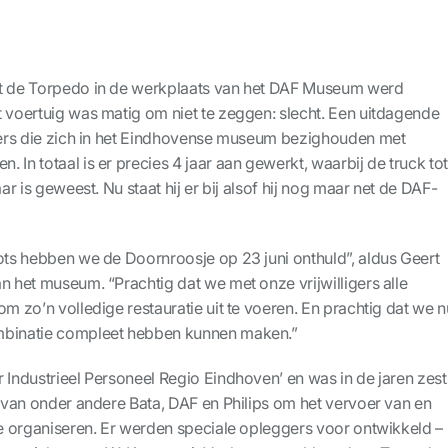
at de Torpedo in de werkplaats van het DAF Museum werd
t voertuig was matig om niet te zeggen: slecht. Een uitdagende
igers die zich in het Eindhovense museum bezighouden met
 In totaal is er precies 4 jaar aan gewerkt, waarbij de truck to
aar is geweest. Nu staat hij er bij alsof hij nog maar net de DAF-
rots hebben we de Doornroosje op 23 juni onthuld”, aldus Geert
n het museum. “Prachtig dat we met onze vrijwilligers alle
om zo’n volledige restauratie uit te voeren. En prachtig dat we n
mbinatie compleet hebben kunnen maken.”
 Industrieel Personeel Regio Eindhoven’ en was in de jaren zest
f van onder andere Bata, DAF en Philips om het vervoer van en
 te organiseren. Er werden speciale opleggers voor ontwikkeld –