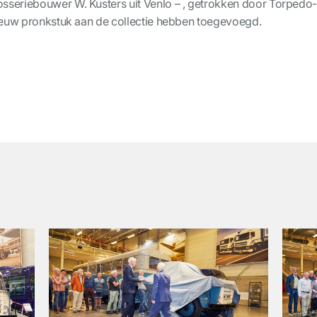
sseriebouwer W. Kusters uit Venlo – , getrokken door Torpedo
nieuw pronkstuk aan de collectie hebben toegevoegd.