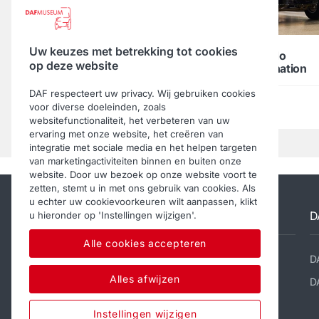
Uw keuzes met betrekking tot cookies
01. Fabulous DAF Torpedo
op deze website
completes VIPRE combination
DAF respecteert uw privacy. Wij gebruiken cookies
voor diverse doeleinden, zoals
Download
websitefunctionaliteit, het verbeteren van uw
ervaring met onze website, het creëren van
integratie met sociale media en het helpen targeten
van marketingactiviteiten binnen en buiten onze
website. Door uw bezoek op onze website voort te
zetten, stemt u in met ons gebruik van cookies. Als
u echter uw cookievoorkeuren wilt aanpassen, klikt
DAF Museum
D
u hieronder op 'Instellingen wijzigen'.
Alle cookies accepteren
Word een Sponsor
D
Alles afwijzen
ANBI-gegevens
D
Contact
Instellingen wijzigen