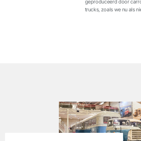
geproduceerd door carro
trucks, zoals we nu als 
͏