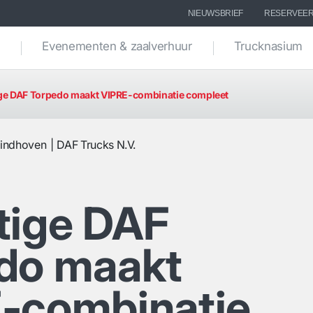
NIEUWSBRIEF
RESERVEER
e
Evenementen & zaalverhuur
Trucknasium
ge DAF Torpedo maakt VIPRE-combinatie compleet
indhoven
DAF Trucks N.V.
tige DAF
do maakt
-combinatie